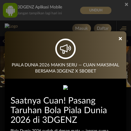
×
3DGENZ Aplikasi Mobile
UNDUH
Jangan tampilkan lagi hari ini
Masuk
Daftar
×
 Sports pada 30-Jun-2026 dari 14.59.59 sampai 30-Sep-2026 14.59.59. Selama waktu 
PIALA DUNIA 2026 MAKIN SERU — CUAN MAKSIMAL
BERSAMA 3DGENZ X SBOBET
Saatnya Cuan! Pasang
Taruhan Bola Piala Dunia
2026 di 3DGENZ
JACKPOT
PLAY
Piala Dunia 2026 sudah di depan mata — jangan cuma