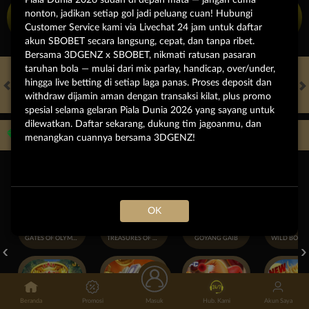
IDR
12,673,676,006
nonton, jadikan setiap gol jadi peluang cuan! Hubungi
Customer Service kami via Livechat 24 jam untuk daftar
akun SBOBET secara langsung, cepat, dan tanpa ribet.
Bersama 3DGENZ x SBOBET, nikmati ratusan pasaran
taruhan bola — mulai dari mix parlay, handicap, over/under,
hingga live betting di setiap laga panas. Proses deposit dan
withdraw dijamin aman dengan transaksi kilat, plus promo
HOT GAMES
SLOTS
LIVE CASINO
RACE
TOGEL
OL
spesial selama gelaran Piala Dunia 2026 yang sayang untuk
dilewatkan. Daftar sekarang, dukung tim jagoanmu, dan
Game Populer
menangkan cuannya bersama 3DGENZ!
OK
GATES OF OLYMPUS POP
TREASURES OF AZTEC
GOYANG GAIB
Beranda
Promosi
Masuk
Hub. Kami
Akun Saya