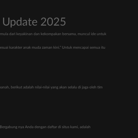
k Update 2025
Bermula dari keyakinan dan kekompakan bersama, muncul ide untuk
 sesuai karakter anak muda zaman kini.” Untuk mencapai semua itu
h, berikut adalah nilai-nilai yang akan selalu di jaga oleh tim
ergabung nya Anda dengan daftar di situs kami, adalah