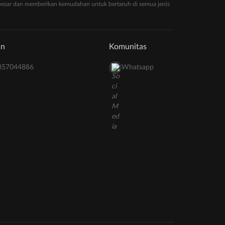
 besar dan memberikan kemudahan untuk bertaruh di semua jenis
an
Komunitas
857044886
Whatsapp