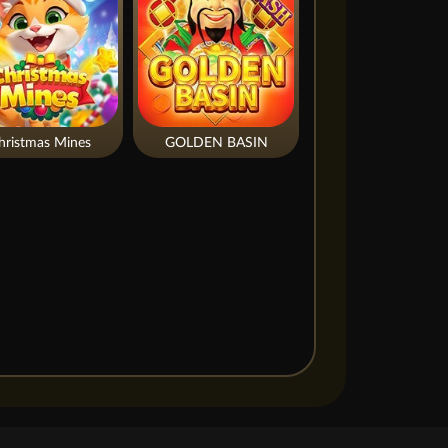
hristmas Mines
GOLDEN BASIN