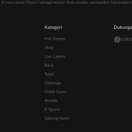
ng di event spesial 3DgenZ sehingga taruhan Anda semakin mendapatkan keuntungan
m
Kategori
Dukung
Hot Games
6283
Slots
Live Casino
Race
Togel
Olahraga
Crash Game
Arcade
E-Sports
Sabung Ayam