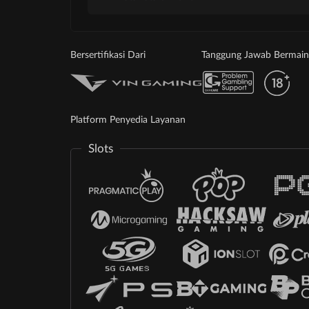
Bersertifikasi Dari
Tanggung Jawab Bermain
Platform Penyedia Layanan
Slots