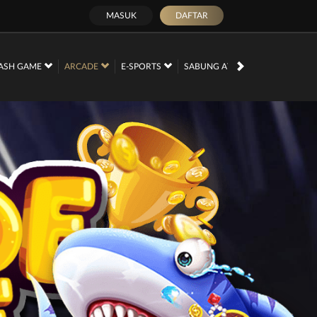
MASUK
DAFTAR
PROMOSI
ASH GAME
ARCADE
E-SPORTS
SABUNG AYAM