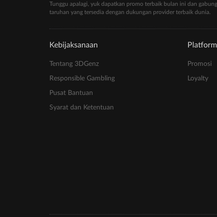
Tunggu apalagi, yuk dapatkan promo terbaik bulan ini dan gabu
taruhan yang tersedia dengan dukungan provider terbaik dunia.
Kebijaksanaan
Platfor
Tentang 3DGenz
Promosi
Responsible Gambling
Loyalty
Pusat Bantuan
Syarat dan Ketentuan