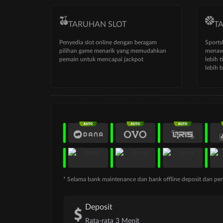
TARUHAN SLOT
T
Penyedia slot online dengan beragam
Sports
pilihan game menarik yang memudahkan
menawa
pemain untuk mencapai jackpot
lebih 
lebih 
* Selama bank maintenance dan bank offline deposit dan pen
Deposit
Rata-rata 3 Menit