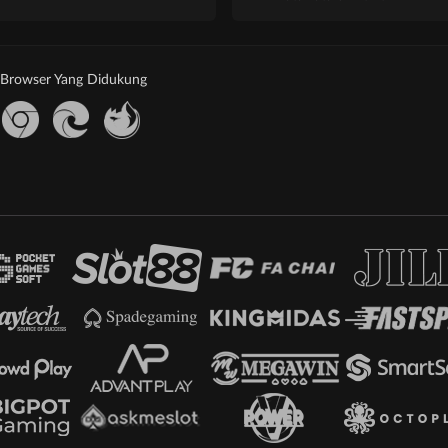
Browser Yang Didukung