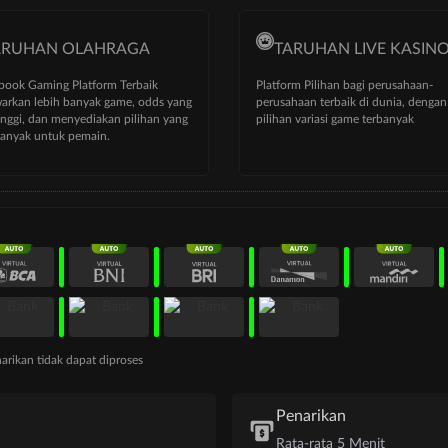
ARUHAN OLAHRAGA
TARUHAN LIVE KASIN
book Gaming Platform Terbaik
Platform Pilihan bagi perusahaan-
rkan lebih banyak game, odds yang
perusahaan terbaik di dunia, dengan
tinggi, dan menyediakan pilihan yang
pilihan variasi game terbanyak
banyak untuk pemain.
arikan tidak dapat diproses
Penarikan
Rata-rata 5 Menit