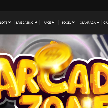
SLOTS
LIVE CASINO
RACE
TOGEL
OLAHRAGA
CR