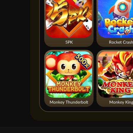
5PK
Rocket Cras
Monkey Thunderbolt
Monkey Kin