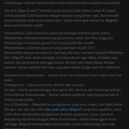
membangun sebuah situs taruhan untuk melayani semua lapisan masyarakat.
Visi dari 3DgenZ akan “Menjadi pusat taruhan judi online nomor #1 (satu)
untuk generasi Z di Indonesia dengan layanan yang aman, seru, dan inovatif
sesuai karakter anak muda zaman kini.” Untuk mencapai semua itu
3DgenZ
akan berkomitmen untuk:
Menyediakan akses resmi dan aman ke berbagai platform game online.
Memberikan informasi terbaru seputar promo, event, dan fitur unggulan.
Membangun komunitas gamer Gen Z yang solid dan positif.
Menyediakan customer support yang cepat dan ramah 24/7.
Memberikan keamanan bermain dari data diri atau transaksi Deposit Withdraw.
Dan 3DgenZ akan selalu menjaga nilai perusahaan agar tetap menjadi yang
terbaik dan profesional sehingga semua visi dan misi dapat dijaga dengan
amanah, berikut adalah nilai-nilai yang akan selalu di jaga oleh tim solid kami:
Keamanan & Kepercayaan – Semua akses dan informasi resmi, bebas dari link
palsu.
Transparansi – Jujur soal promo, sistem, dan layanan.
Inovasi – Selalu update dengan tren game slot, taruhan dan teknologi terbaru.
Komunitas & Kebersamaan – Bukan sekadar platform, tapi ruang bermain &
sharing anak muda.
Fun & Positivity – Memberikan pengalaman yang seru, ringan, dan bikin betah.
Dengan visi, misi dan nilai
situs judi online 3DgenZ
yang kami paparkan, kami
yakin akan memberikan pengalaman bermain yang baru, aman, dan seru.
Bergabung nya Anda dengan daftar di situs kami, adalah kebanggaan kami
sehingga 3DgenZ mendapatkan kesempatan untuk berkembang dan maju