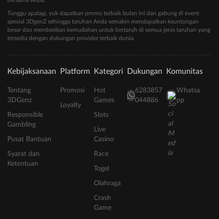
bersama Anda.
Tunggu apalagi, yuk dapatkan promo terbaik bulan ini dan gabung di event
spesial 3DgenZ sehingga taruhan Anda semakin mendapatkan keuntungan
besar dan memberikan kemudahan untuk bertaruh di semua jenis taruhan yang
tersedia dengan dukungan provider terbaik dunia.
Kebijaksanaan
Platform
Kategori
Dukungan
Komunitas
Tentang
Promosi
Hot
6283857
Whatsa
3DGenz
Games
044886
pp
Loyalty
Responsible
Slots
Gambling
Live
Pusat Bantuan
Casino
Syarat dan
Race
Ketentuan
Togel
Olahraga
Crash
Game