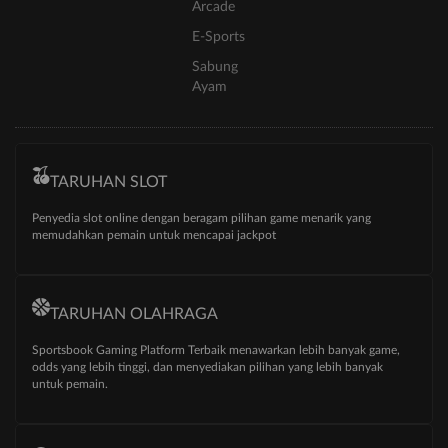
Arcade
E-Sports
Sabung
Ayam
TARUHAN SLOT
Penyedia slot online dengan beragam pilihan game menarik yang
memudahkan pemain untuk mencapai jackpot
TARUHAN OLAHRAGA
Sportsbook Gaming Platform Terbaik menawarkan lebih banyak game,
odds yang lebih tinggi, dan menyediakan pilihan yang lebih banyak
untuk pemain.