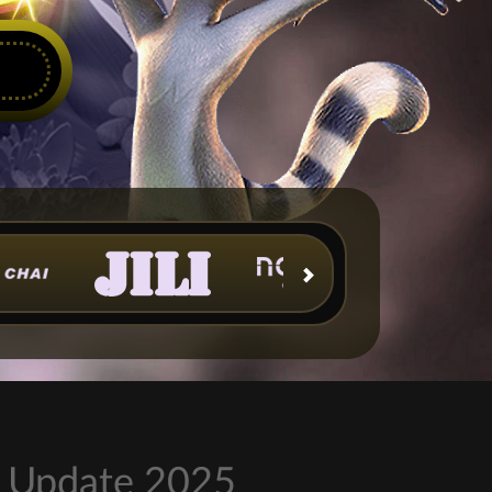
k Update 2025