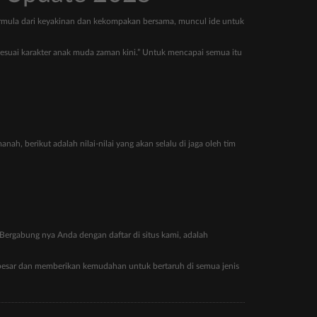
Bermula dari keyakinan dan kekompakan bersama, muncul ide untuk
 sesuai karakter anak muda zaman kini.” Untuk mencapai semua itu
h, berikut adalah nilai-nilai yang akan selalu di jaga oleh tim
ergabung nya Anda dengan daftar di situs kami, adalah
 besar dan memberikan kemudahan untuk bertaruh di semua jenis