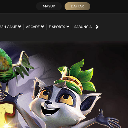
MASUK
DAFTAR
PROMOSI
ASH GAME
ARCADE
E-SPORTS
SABUNG AYAM