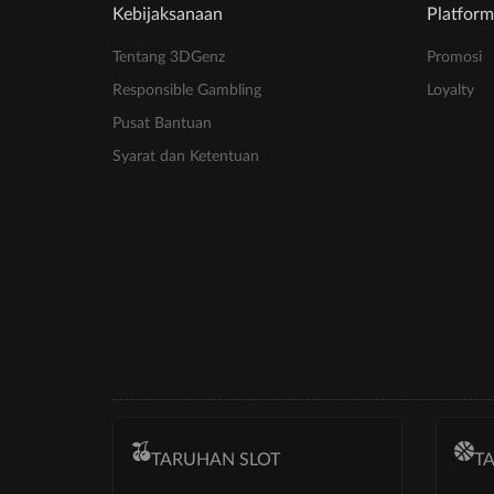
Kebijaksanaan
Platfor
Tentang 3DGenz
Promosi
Responsible Gambling
Loyalty
Pusat Bantuan
Syarat dan Ketentuan
TARUHAN SLOT
T