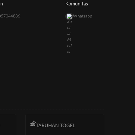
an
Komunitas
857044886
Whatsapp
O
TARUHAN TOGEL