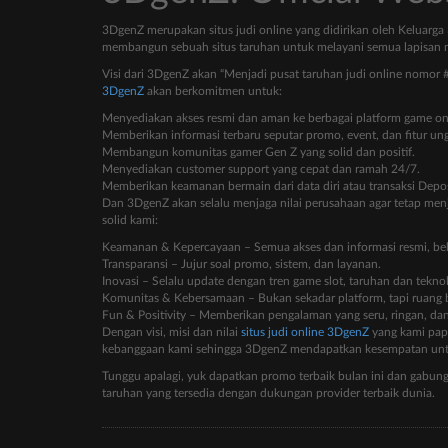
3DgenZ merupakan situs judi online yang didirikan oleh Keluarg
membangun sebuah situs taruhan untuk melayani semua lapisan 
Visi dari 3DgenZ akan “Menjadi pusat taruhan judi online nomor #
3DgenZ
akan berkomitmen untuk:
Menyediakan akses resmi dan aman ke berbagai platform game on
Memberikan informasi terbaru seputar promo, event, dan fitur un
Membangun komunitas gamer Gen Z yang solid dan positif.
Menyediakan customer support yang cepat dan ramah 24/7.
Memberikan keamanan bermain dari data diri atau transaksi Depo
Dan 3DgenZ akan selalu menjaga nilai perusahaan agar tetap menjad
solid kami:
Keamanan & Kepercayaan – Semua akses dan informasi resmi, beba
Transparansi – Jujur soal promo, sistem, dan layanan.
Inovasi – Selalu update dengan tren game slot, taruhan dan teknol
Komunitas & Kebersamaan – Bukan sekadar platform, tapi ruang 
Fun & Positivity – Memberikan pengalaman yang seru, ringan, dan
Dengan visi, misi dan nilai
situs judi online 3DgenZ
yang kami papa
kebanggaan kami sehingga 3DgenZ mendapatkan kesempatan un
Tunggu apalagi, yuk dapatkan promo terbaik bulan ini dan gabu
taruhan yang tersedia dengan dukungan provider terbaik dunia.