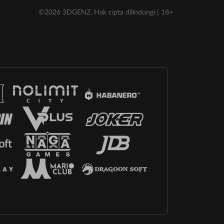
©2026 3DGENZ. Hak cipta dilindungi | 18+