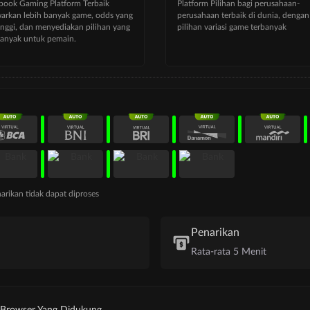
book Gaming Platform Terbaik
Platform Pilihan bagi perusahaan-
rkan lebih banyak game, odds yang
perusahaan terbaik di dunia, dengan
tinggi, dan menyediakan pilihan yang
pilihan variasi game terbanyak
banyak untuk pemain.
arikan tidak dapat diproses
Penarikan
Rata-rata 5 Menit
Browser Yang Didukung