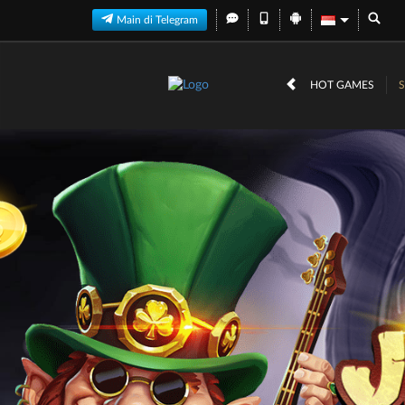
Main di Telegram
HOT GAMES