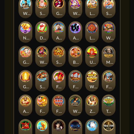
Watah Master
Shou-Xin
Gold Stealer
Wonderland
Lucky Tigers
Striker WILD
Night City
Da Hong Zhong
All Star Team
All Wilds
Lucky Bats
World Cup Russia 2018
Ganesha Jr.
WuKong&Peaches
Super5
Burning Xi-You
Uproar In Heaven
Mafia
Greek Gods
Summer Mood
Fortune Dragon
Fire Chibi 2
Wild Fudge
Fire Chibi M
Apollo
Fa Cai Fu Wa
Fire777
Wild Tarzan
Zeus
Treasure Koi