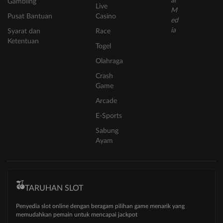
Gambling
Live
Pusat Bantuan
Casino
Syarat dan
Race
Ketentuan
Togel
Olahraga
Crash
Game
Arcade
E-Sports
Sabung
Ayam
TARUHAN SLOT
Penyedia slot online dengan beragam pilihan game menarik yang
memudahkan pemain untuk mencapai jackpot