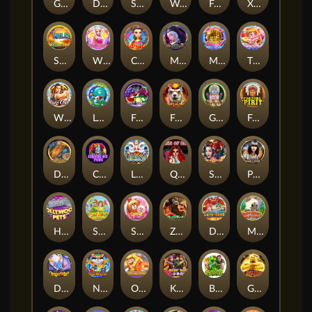
Great Lion
Dragon Koi
Sherlock Holmes
Wolf Moon
Frozen World
Xmas Tales
Sky Lantern
Wild Disco Night
Crazy Nuozha
Magic World
Move n' Jump
The Cupids
Wing Chun
Lonely Planet
Fruit King II
Funny Alpaca
Golden Mayan
Fortune Spirits
Dragon Hunters
Cirque de fous
Lucky 3
Queen Of Dead
Sakura Legend
Pharaoh's Gold
Hollywood Pets
Songkran Festival
Sweet POP
ZhongKui
Dollar Bomb
Monster Hunter
Dragon Ball
Ninja Raccoon
Oo Ga Cha Ka
Kickin' Kash
Beanstalk
GENIE