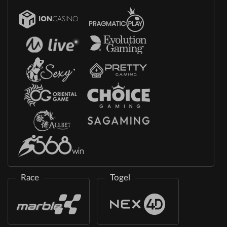
Race
Togel