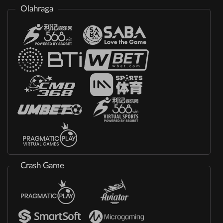
Olahraga
Crash Game