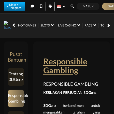
Main di
MASUK
DAF
Telegram
HOT GAMES
SLOTS
LIVE CASINO
RACE
TOGEL
Pusat
Responsible
Bantuan
Gambling
Tentang
3DGenz
RESPONSIBLE GAMBLING
KEBIJAKAN PERJUDIAN 3DGenz
Responsible
Gambling
3DGenz
berkomitmen untuk
mengesahkan taruhan yang