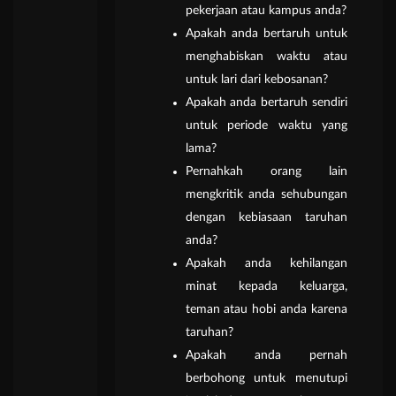
pekerjaan atau kampus anda?
Apakah anda bertaruh untuk
menghabiskan waktu atau
untuk lari dari kebosanan?
Apakah anda bertaruh sendiri
untuk periode waktu yang
lama?
Pernahkah orang lain
mengkritik anda sehubungan
dengan kebiasaan taruhan
anda?
Apakah anda kehilangan
minat kepada keluarga,
teman atau hobi anda karena
taruhan?
Apakah anda pernah
berbohong untuk menutupi