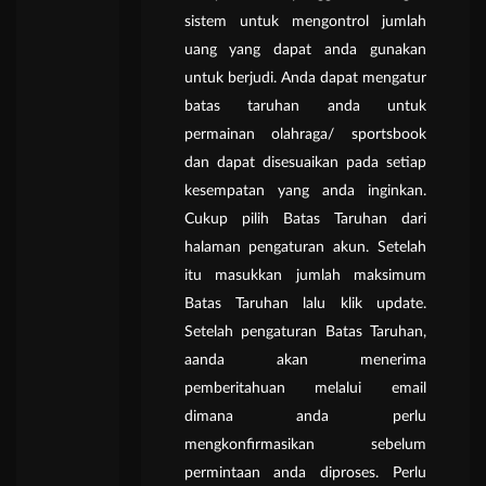
sistem untuk mengontrol jumlah
uang yang dapat anda gunakan
untuk berjudi. Anda dapat mengatur
batas taruhan anda untuk
permainan olahraga/ sportsbook
dan dapat disesuaikan pada setiap
kesempatan yang anda inginkan.
Cukup pilih Batas Taruhan dari
halaman pengaturan akun. Setelah
itu masukkan jumlah maksimum
Batas Taruhan lalu klik update.
Setelah pengaturan Batas Taruhan,
aanda akan menerima
pemberitahuan melalui email
dimana anda perlu
mengkonfirmasikan sebelum
permintaan anda diproses. Perlu