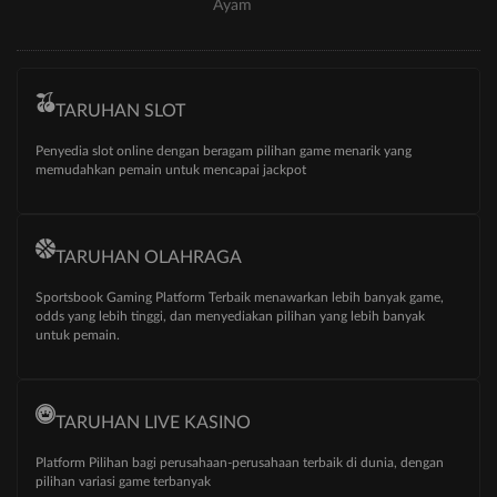
Ayam
TARUHAN SLOT
Penyedia slot online dengan beragam pilihan game menarik yang
memudahkan pemain untuk mencapai jackpot
TARUHAN OLAHRAGA
Sportsbook Gaming Platform Terbaik menawarkan lebih banyak game,
odds yang lebih tinggi, dan menyediakan pilihan yang lebih banyak
untuk pemain.
TARUHAN LIVE KASINO
Platform Pilihan bagi perusahaan-perusahaan terbaik di dunia, dengan
pilihan variasi game terbanyak