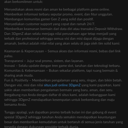
akan berkomitmen untuk:
Menyediakan akses resmi dan aman ke berbagai platform game online.
Memberikan informasi terbaru seputar promo, event, dan fitur unggulan.
Membangun komunitas gamer Gen Z yang solid dan positif.
Menyediakan customer support yang cepat dan ramah 24/7.
Memberikan keamanan bermain dari data diri atau transaksi Deposit Withdraw.
Dan 3DgenZ akan selalu menjaga nilai perusahaan agar tetap menjadi yang
terbaik dan profesional sehingga semua visi dan misi dapat dijaga dengan
amanah, berikut adalah nilai-nilai yang akan selalu di jaga oleh tim solid kami:
Keamanan & Kepercayaan – Semua akses dan informasi resmi, bebas dari link
palsu.
Transparansi – Jujur soal promo, sistem, dan layanan.
Inovasi – Selalu update dengan tren game slot, taruhan dan teknologi terbaru.
Komunitas & Kebersamaan – Bukan sekadar platform, tapi ruang bermain &
sharing anak muda.
Fun & Positivity – Memberikan pengalaman yang seru, ringan, dan bikin betah.
Dengan visi, misi dan nilai
situs judi online 3DgenZ
yang kami paparkan, kami
yakin akan memberikan pengalaman bermain yang baru, aman, dan seru.
Bergabung nya Anda dengan daftar di situs kami, adalah kebanggaan kami
sehingga 3DgenZ mendapatkan kesempatan untuk berkembang dan maju
bersama Anda.
Tunggu apalagi, yuk dapatkan promo terbaik bulan ini dan gabung di event
spesial 3DgenZ sehingga taruhan Anda semakin mendapatkan keuntungan
besar dan memberikan kemudahan untuk bertaruh di semua jenis taruhan yang
tersedia dengan dukungan provider terbaik dunia.