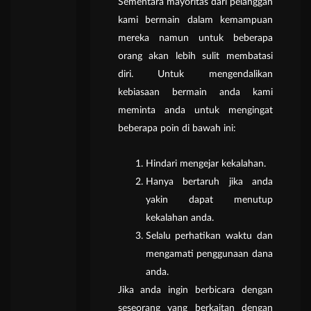
Sementara mayoritas dari pelanggan
kami bermain dalam kemampuan
mereka namun untuk beberapa
orang akan lebih sulit membatasi
diri. Untuk mengendalikan
kebiasaan bermain anda kami
meminta anda untuk mengingat
beberapa poin di bawah ini:
Hindari mengejar kekalahan.
Hanya bertaruh jika anda
yakin dapat menutup
kekalahan anda.
Selalu perhatikan waktu dan
mengamati penggunaan dana
anda.
Jika anda ingin berbicara dengan
seseorang yang berkaitan dengan