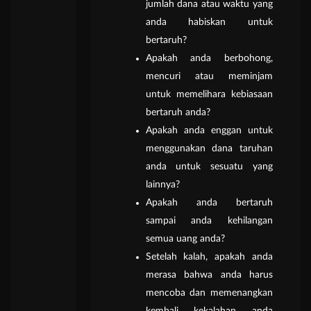
jumlah dana atau waktu yang
anda habiskan untuk
bertaruh?
Apakah anda berbohong,
mencuri atau meminjam
untuk memelihara kebiasaan
bertaruh anda?
Apakah anda enggan untuk
menggunakan dana taruhan
anda untuk sesuatu yang
lainnya?
Apakah anda bertaruh
sampai anda kehilangan
semua uang anda?
Setelah kalah, apakah anda
merasa bahwa anda harus
mencoba dan memenangkan