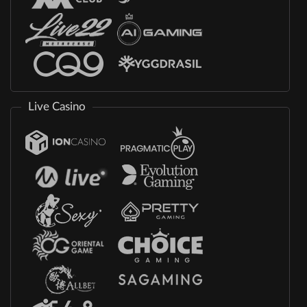
Live Casino