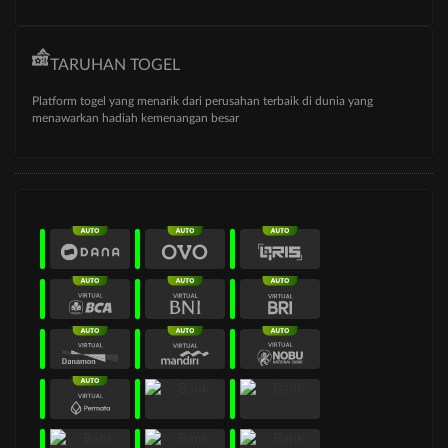
TARUHAN TOGEL
Platform togel yang menarik dari perusahan terbaik di dunia yang
menawarkan hadiah kemenangan besar