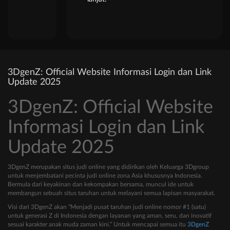
3DgenZ: Official Website Informasi Login dan Link
Update 2025
3DgenZ: Official Website
Informasi Login dan Link
Update 2025
3DgenZ merupakan situs judi online yang didirikan oleh Keluarga 3Dgroup
untuk menjembatani pecinta judi online zona Asia khususnya Indonesia.
Bermula dari keyakinan dan kekompakan bersama, muncul ide untuk
membangun sebuah situs taruhan untuk melayani semua lapisan masyarakat.
Visi dari 3DgenZ akan “Menjadi pusat taruhan judi online nomor #1 (satu)
untuk generasi Z di Indonesia dengan layanan yang aman, seru, dan inovatif
sesuai karakter anak muda zaman kini.” Untuk mencapai semua itu
3DgenZ