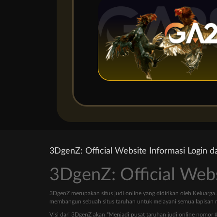
3DgenZ: Official Website Informasi Login 
3DgenZ: Official Web
3DgenZ merupakan situs judi online yang didirikan oleh Keluarg
membangun sebuah situs taruhan untuk melayani semua lapisan 
Visi dari 3DgenZ akan “Menjadi pusat taruhan judi online nomor #