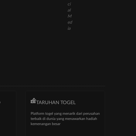
O
TARUHAN TOGEL
Platform togel yang menarik dari perusahan
terbaik di dunia yang menawarkan hadiah
kemenangan besar