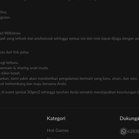
line.
ggulan.
sit Withdraw.
i yang terbaik dan profesional sehingga semua visi dan misi dapat dijaga dengan amana
s dari link palsu.
ogi terbaru.
bermain & sharing anak muda.
 bikin betah.
rkan, kami yakin akan memberikan pengalaman bermain yang baru, aman, dan seru. B
tuk berkembang dan maju bersama Anda.
ng di event spesial 3DgenZ sehingga taruhan Anda semakin mendapatkan keuntungan
m
Kategori
Dukung
Hot Games
6283