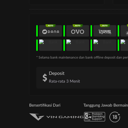
* Selama bank maintenance dan bank offline deposit dan pen
Deposit
Rata-rata 3 Menit
Bersertifikasi Dari
Tanggung Jawab Bermain