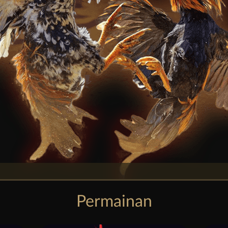
Permainan