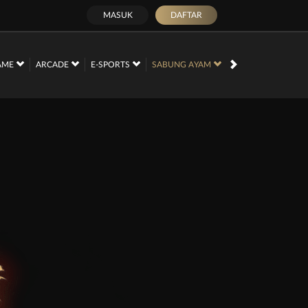
MASUK
DAFTAR
PROMOSI
AME
ARCADE
E-SPORTS
SABUNG AYAM