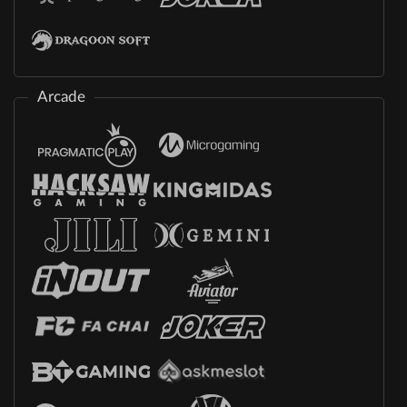
Arcade