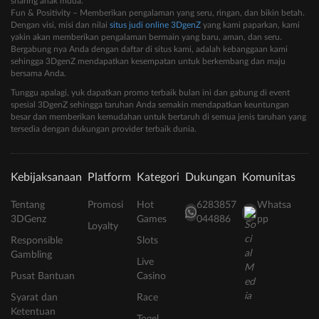
sharing anak muda.
Fun & Positivity – Memberikan pengalaman yang seru, ringan, dan bikin betah.
Dengan visi, misi dan nilai
situs judi online 3DgenZ
yang kami paparkan, kami
yakin akan memberikan pengalaman bermain yang baru, aman, dan seru.
Bergabung nya Anda dengan daftar di situs kami, adalah kebanggaan kami
sehingga 3DgenZ mendapatkan kesempatan untuk berkembang dan maju
bersama Anda.
Tunggu apalagi, yuk dapatkan promo terbaik bulan ini dan gabung di event
spesial 3DgenZ sehingga taruhan Anda semakin mendapatkan keuntungan
besar dan memberikan kemudahan untuk bertaruh di semua jenis taruhan yang
tersedia dengan dukungan provider terbaik dunia.
Kebijaksanaan
Platform
Kategori
Dukungan
Komunitas
Tentang
Promosi
Hot
6283857
Whatsa
3DGenz
Games
044886
pp
Loyalty
Responsible
Slots
Gambling
Live
Pusat Bantuan
Casino
Syarat dan
Race
Ketentuan