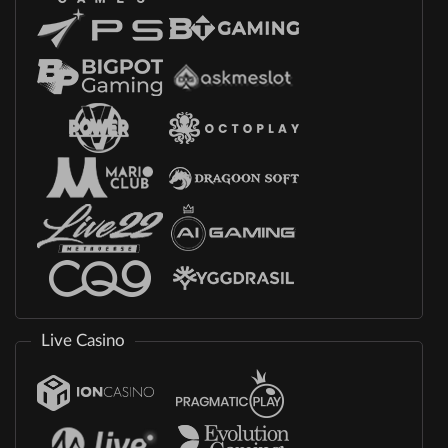
Live Casino