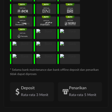
* Selama bank maintenance dan bank offline deposit dan penarikan
tidak dapat diproses
Deposit
Penarikan
Rata-rata 3 Menit
Rata-rata 5 Menit