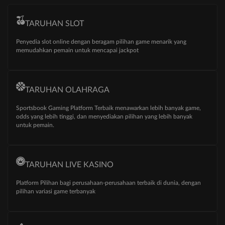
TARUHAN SLOT
Penyedia slot online dengan beragam pilihan game menarik yang
memudahkan pemain untuk mencapai jackpot
TARUHAN OLAHRAGA
Sportsbook Gaming Platform Terbaik menawarkan lebih banyak game,
odds yang lebih tinggi, dan menyediakan pilihan yang lebih banyak
untuk pemain.
TARUHAN LIVE KASINO
Platform Pilihan bagi perusahaan-perusahaan terbaik di dunia, dengan
pilihan variasi game terbanyak