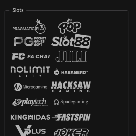
Slots