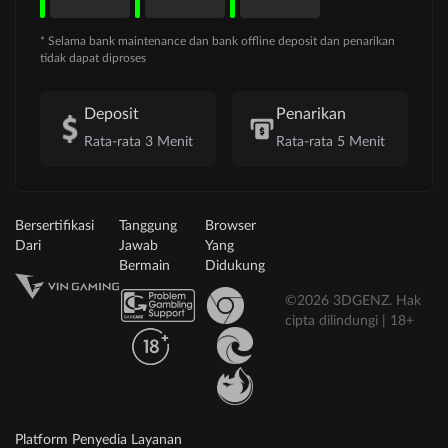
* Selama bank maintenance dan bank offline deposit dan penarikan
tidak dapat diproses
Deposit
Penarikan
Rata-rata 3 Menit
Rata-rata 5 Menit
Bersertifikasi
Tanggung
Browser
Dari
Jawab
Yang
Bermain
Didukung
©2026 3DGENZ. Hak
cipta dilindungi | 18+
Platform Penyedia Layanan