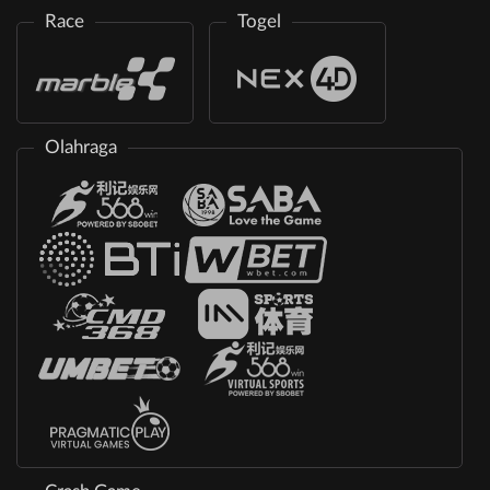
Race
Togel
Olahraga