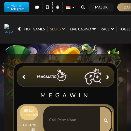
Main di
MASUK
DAF
Telegram
IDR
12,667,995,
HOT GAMES
SLOTS
LIVE CASINO
RACE
TOGE
MEGAWIN
SEMUA
PERMAINAN
SLOTS
TOP
20