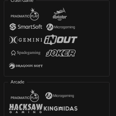
Crash Game
Arcade