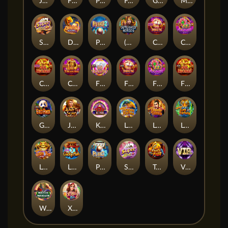
JiXiangRuYi(H5)
F-88Treasures(H5)
PINE OF PLINKO 2
FA DA CAI(H5)
G-BloomingRiches
MANEKI NEKO(H5)
Super Ace2+
Dragon Arena
Plinko2
(H5)Outlawed Heroes
C-88Drum(H5)
C-88Flower(H5)
C-88Riches(H5)
C-88Treasures(H5)
F-88Diamond(H5)
F-88Drum(H5)
F-88Flower(H5)
F-88Riches(H5)
Gold Panda(H5)
JourneyToTheWest
King-777
L-DragonRiches
L-EmperorTreasure
L-EyesOfFortune
L-GoldenToad
LuckyFish
Plinko3
Super Ace+
Triple Fish(H5)
VIP Club
Water Margin(H5)
XiBoBA