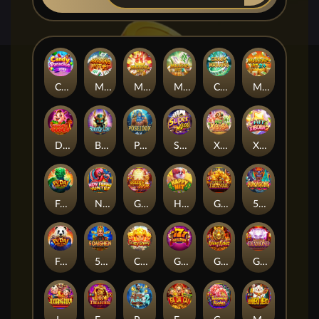
Candy Paradise 2048
Mahjong Hit +
Mahjong Hit
Mahjong Hit 2
Crazy Mahjong
Mahjong Hit 2+
DuoFuDuoCai
Bounty Loki
Poseidon
Super Ace
XiBoBa Hit
XiBoBa Hit2
Fu Dai Lian Lian-Dragon
New-Fishing Hunter
G-GoldenDrum
Happy Hit
G-InfiniteTreasure
5 Dragons(H5)
Fu Dai Lian Lian-Panda
5 CaiShen(H5)
Crazy Sheep
Golden 777(H5)
G-RollingRiches
G-DazzlingDiamond