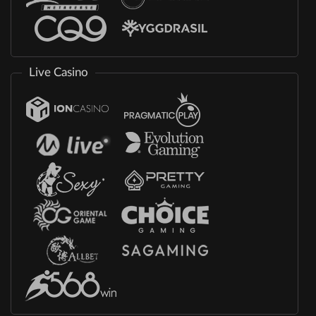
Live Casino