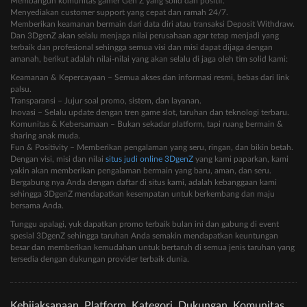
Membangun komunitas gamer Gen Z yang solid dan positif.
Menyediakan customer support yang cepat dan ramah 24/7.
Memberikan keamanan bermain dari data diri atau transaksi Deposit Withdraw.
Dan 3DgenZ akan selalu menjaga nilai perusahaan agar tetap menjadi yang
terbaik dan profesional sehingga semua visi dan misi dapat dijaga dengan
amanah, berikut adalah nilai-nilai yang akan selalu di jaga oleh tim solid kami:
Keamanan & Kepercayaan – Semua akses dan informasi resmi, bebas dari link
palsu.
Transparansi – Jujur soal promo, sistem, dan layanan.
Inovasi – Selalu update dengan tren game slot, taruhan dan teknologi terbaru.
Komunitas & Kebersamaan – Bukan sekadar platform, tapi ruang bermain &
sharing anak muda.
Fun & Positivity – Memberikan pengalaman yang seru, ringan, dan bikin betah.
Dengan visi, misi dan nilai
situs judi online 3DgenZ
yang kami paparkan, kami
yakin akan memberikan pengalaman bermain yang baru, aman, dan seru.
Bergabung nya Anda dengan daftar di situs kami, adalah kebanggaan kami
sehingga 3DgenZ mendapatkan kesempatan untuk berkembang dan maju
bersama Anda.
Tunggu apalagi, yuk dapatkan promo terbaik bulan ini dan gabung di event
spesial 3DgenZ sehingga taruhan Anda semakin mendapatkan keuntungan
besar dan memberikan kemudahan untuk bertaruh di semua jenis taruhan yang
tersedia dengan dukungan provider terbaik dunia.
Kebijaksanaan
Platform
Kategori
Dukungan
Komunitas