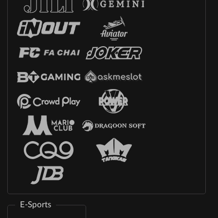
E-Sports