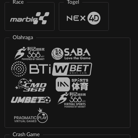
Race
Togel
Olahraga
Crash Game