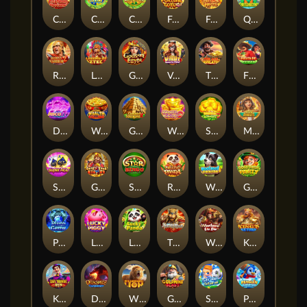
Cai Shen Arrives!
Crazy ATM
Crazy Money Rolling
Fortune Toto 4D
Fortune Horse
Quetzalcoatl
ROMAN WARRIOR2
Legend of Aztec2
Gods of Egypt
Vault Beauty Thief
The Age Of Navigation
Fiesta de Mexicana
DISCO 777
Wealth Rolling
Golden Temple2
Wealth Rising 2
Super Clovers 2
MEOW DYNASTY
Super Ace
Gold Rush Blast
STAR Bingo
Rolling Panda
Woof-woof Paradise
Gold Rush Party
Pluto Gems
Lucky Piggy
Lucky Panda
Thor of Mars
Warlord Lu Bu
King's Return
Knife Throwing Show
Dragon's Expedition
Wilderness Lion
Goldmine Blast
Strike Storm
Penguin Smash