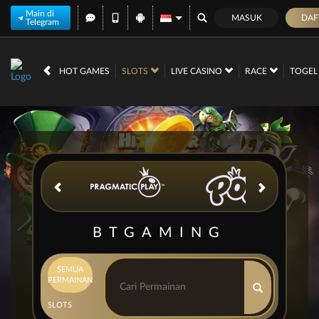
Main di
MASUK
DAF
Telegram
IDR
12,734,378,
HOT GAMES
SLOTS
LIVE CASINO
RACE
TOGE
BTGAMING
SEMUA
PERMAINAN
SLOTS