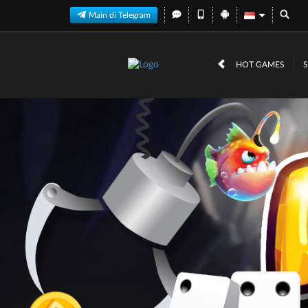
Main di Telegram
HOT GAMES