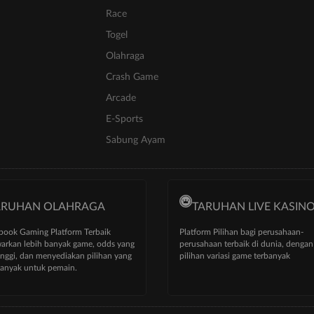
Race
Togel
Olahraga
Crash Game
Arcade
E-Sports
Sabung Ayam
ARUHAN OLAHRAGA
TARUHAN LIVE KASIN
book Gaming Platform Terbaik
Platform Pilihan bagi perusahaan-
rkan lebih banyak game, odds yang
perusahaan terbaik di dunia, dengan
tinggi, dan menyediakan pilihan yang
pilihan variasi game terbanyak
banyak untuk pemain.