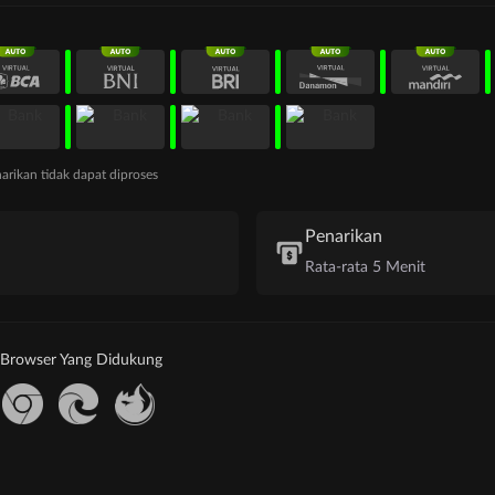
arikan tidak dapat diproses
Penarikan
Rata-rata 5 Menit
Browser Yang Didukung