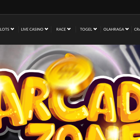
SLOTS
LIVE CASINO
RACE
TOGEL
OLAHRAGA
CR