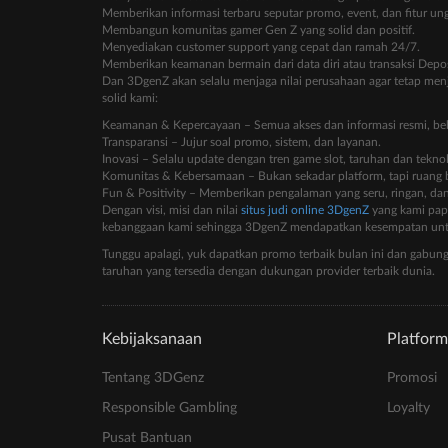
Memberikan informasi terbaru seputar promo, event, dan fitur un
Membangun komunitas gamer Gen Z yang solid dan positif.
Menyediakan customer support yang cepat dan ramah 24/7.
Memberikan keamanan bermain dari data diri atau transaksi Depo
Dan 3DgenZ akan selalu menjaga nilai perusahaan agar tetap menjad
solid kami:
Keamanan & Kepercayaan – Semua akses dan informasi resmi, beba
Transparansi – Jujur soal promo, sistem, dan layanan.
Inovasi – Selalu update dengan tren game slot, taruhan dan teknol
Komunitas & Kebersamaan – Bukan sekadar platform, tapi ruang 
Fun & Positivity – Memberikan pengalaman yang seru, ringan, dan
Dengan visi, misi dan nilai
situs judi online 3DgenZ
yang kami papa
kebanggaan kami sehingga 3DgenZ mendapatkan kesempatan un
Tunggu apalagi, yuk dapatkan promo terbaik bulan ini dan gabu
taruhan yang tersedia dengan dukungan provider terbaik dunia.
Kebijaksanaan
Platfor
Tentang 3DGenz
Promosi
Responsible Gambling
Loyalty
Pusat Bantuan