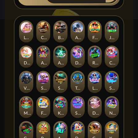
Love Paradise
Cowboy Bullseye
Black WuKong
AI OF ZEUS
Fa Fa Caishen
Joker
Demon Fox
Alice Dream
Alien Invasion
DJ Maxx
Robinhood Quest
Cooking Red
Viking Quest
Spider Woman
Steampunk Heist
Temple of Horus
Little Mermaid
Speed Runner
Mecha Kaiju
Felix The Robber
Kart Rush
Space Cat
Dance Dance Dance
Nexus Blade