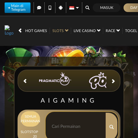
Main di
MASUK
DAF
Telegram
IDR
12,665,019,
HOT GAMES
SLOTS
LIVE CASINO
RACE
TOGE
AIGAMING
SEMUA
PERMAINAN
SLOTS
TOP
20