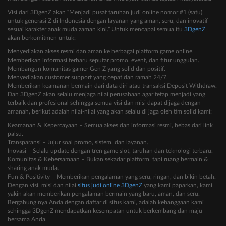
Visi dari 3DgenZ akan “Menjadi pusat taruhan judi online nomor #1 (satu)
untuk generasi Z di Indonesia dengan layanan yang aman, seru, dan inovatif
sesuai karakter anak muda zaman kini.” Untuk mencapai semua itu
3DgenZ
akan berkomitmen untuk:
Menyediakan akses resmi dan aman ke berbagai platform game online.
Memberikan informasi terbaru seputar promo, event, dan fitur unggulan.
Membangun komunitas gamer Gen Z yang solid dan positif.
Menyediakan customer support yang cepat dan ramah 24/7.
Memberikan keamanan bermain dari data diri atau transaksi Deposit Withdraw.
Dan 3DgenZ akan selalu menjaga nilai perusahaan agar tetap menjadi yang
terbaik dan profesional sehingga semua visi dan misi dapat dijaga dengan
amanah, berikut adalah nilai-nilai yang akan selalu di jaga oleh tim solid kami:
Keamanan & Kepercayaan – Semua akses dan informasi resmi, bebas dari link
palsu.
Transparansi – Jujur soal promo, sistem, dan layanan.
Inovasi – Selalu update dengan tren game slot, taruhan dan teknologi terbaru.
Komunitas & Kebersamaan – Bukan sekadar platform, tapi ruang bermain &
sharing anak muda.
Fun & Positivity – Memberikan pengalaman yang seru, ringan, dan bikin betah.
Dengan visi, misi dan nilai
situs judi online 3DgenZ
yang kami paparkan, kami
yakin akan memberikan pengalaman bermain yang baru, aman, dan seru.
Bergabung nya Anda dengan daftar di situs kami, adalah kebanggaan kami
sehingga 3DgenZ mendapatkan kesempatan untuk berkembang dan maju
bersama Anda.