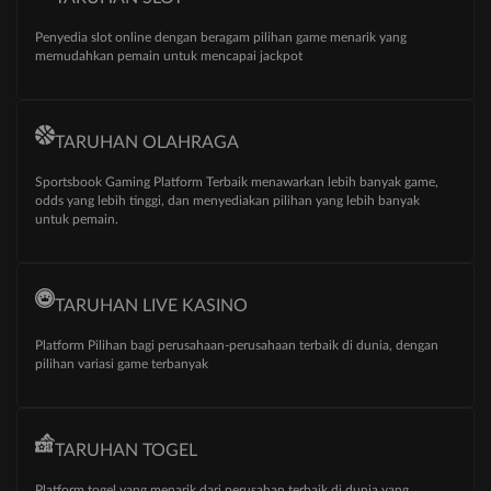
Penyedia slot online dengan beragam pilihan game menarik yang
memudahkan pemain untuk mencapai jackpot
TARUHAN OLAHRAGA
Sportsbook Gaming Platform Terbaik menawarkan lebih banyak game,
odds yang lebih tinggi, dan menyediakan pilihan yang lebih banyak
untuk pemain.
TARUHAN LIVE KASINO
Platform Pilihan bagi perusahaan-perusahaan terbaik di dunia, dengan
pilihan variasi game terbanyak
TARUHAN TOGEL
Platform togel yang menarik dari perusahan terbaik di dunia yang