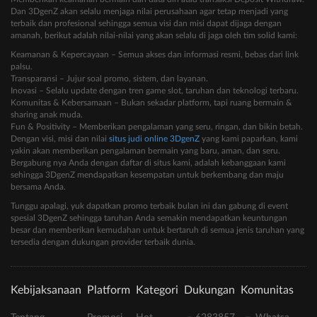
Dan 3DgenZ akan selalu menjaga nilai perusahaan agar tetap menjadi yang
terbaik dan profesional sehingga semua visi dan misi dapat dijaga dengan
amanah, berikut adalah nilai-nilai yang akan selalu di jaga oleh tim solid kami:
Keamanan & Kepercayaan – Semua akses dan informasi resmi, bebas dari link
palsu.
Transparansi – Jujur soal promo, sistem, dan layanan.
Inovasi – Selalu update dengan tren game slot, taruhan dan teknologi terbaru.
Komunitas & Kebersamaan – Bukan sekadar platform, tapi ruang bermain &
sharing anak muda.
Fun & Positivity – Memberikan pengalaman yang seru, ringan, dan bikin betah.
Dengan visi, misi dan nilai
situs judi online 3DgenZ
yang kami paparkan, kami
yakin akan memberikan pengalaman bermain yang baru, aman, dan seru.
Bergabung nya Anda dengan daftar di situs kami, adalah kebanggaan kami
sehingga 3DgenZ mendapatkan kesempatan untuk berkembang dan maju
bersama Anda.
Tunggu apalagi, yuk dapatkan promo terbaik bulan ini dan gabung di event
spesial 3DgenZ sehingga taruhan Anda semakin mendapatkan keuntungan
besar dan memberikan kemudahan untuk bertaruh di semua jenis taruhan yang
tersedia dengan dukungan provider terbaik dunia.
Kebijaksanaan
Platform
Kategori
Dukungan
Komunitas