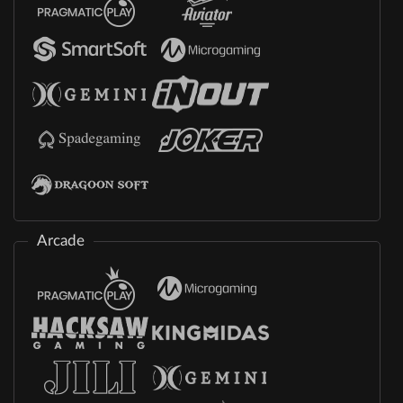
Arcade