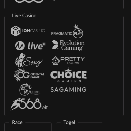
Live Casino
Race
Togel