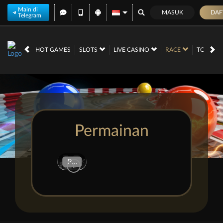
Main di
MASUK
DAF
Telegram
HOT GAMES
SLOTS
LIVE CASINO
RACE
TOGEL
Permainan
i