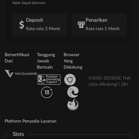
tidak dapat diproses
Deposit
Penarikan
Rata-rata 3 Menit
Rata-rata 5 Menit
Bersertifikasi
Tanggung
Browser
Dari
Jawab
Yang
Bermain
Didukung
©2026 3DGENZ. Hak
cipta dilindungi | 18+
Platform Penyedia Layanan
Slots