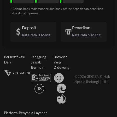
* Selama bank maintenance dan bank offline deposit dan penarikan
tidak dapat diproses
Deposit
Penarikan
Rata-rata 3 Menit
Rata-rata 5 Menit
Bersertifikasi
Tanggung
Browser
Dari
Jawab
Yang
Bermain
Didukung
©2026 3DGENZ. Hak
cipta dilindungi | 18+
Platform Penyedia Layanan