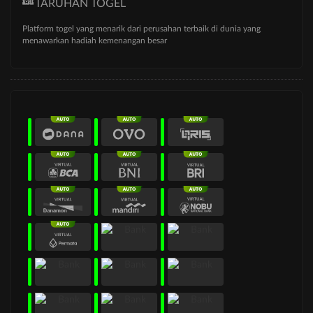
TARUHAN TOGEL
Platform togel yang menarik dari perusahan terbaik di dunia yang
menawarkan hadiah kemenangan besar