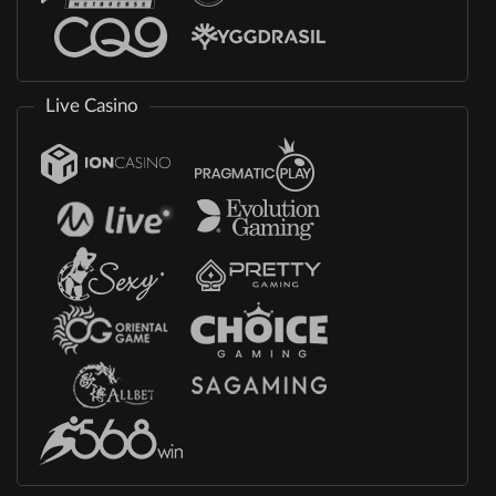
Live Casino