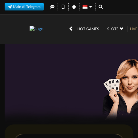
Main di Telegram
HOT GAMES
SLOTS
LIV