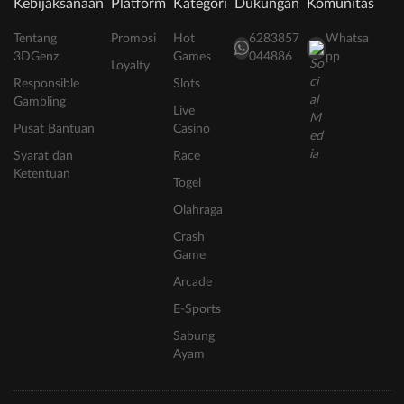
Kebijaksanaan
Platform
Kategori
Dukungan
Komunitas
Tentang
Promosi
Hot
6283857
Whatsa
3DGenz
Games
044886
pp
Loyalty
Responsible
Slots
Gambling
Live
Pusat Bantuan
Casino
Syarat dan
Race
Ketentuan
Togel
Olahraga
Crash
Game
Arcade
E-Sports
Sabung
Ayam