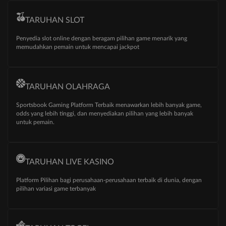
TARUHAN SLOT
Penyedia slot online dengan beragam pilihan game menarik yang
memudahkan pemain untuk mencapai jackpot
TARUHAN OLAHRAGA
Sportsbook Gaming Platform Terbaik menawarkan lebih banyak game,
odds yang lebih tinggi, dan menyediakan pilihan yang lebih banyak
untuk pemain.
TARUHAN LIVE KASINO
Platform Pilihan bagi perusahaan-perusahaan terbaik di dunia, dengan
pilihan variasi game terbanyak