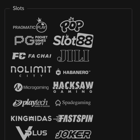
Slots