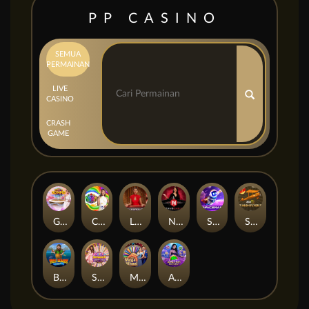
PP CASINO
SEMUA
PERMAINAN
LIVE
CASINO
CRASH
GAME
Gates of Olympus Roulette
Color Game Bonanza
Live Casino Lobby
Nexus Lounge
Spaceman
Slot88 High Flyer
Big Bass Crash
Sweet Bonanza Candyland
Mega Wheel
Amazing Baccarat