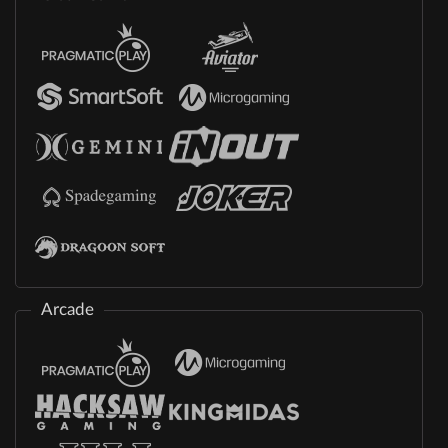
Arcade